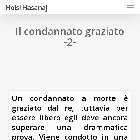
Men
Skip
Holsi Hasanaj
to
main
Il condannato graziato
content
-2-
Un condannato a morte è
graziato dal re, tuttavia per
essere libero egli deve ancora
superare una drammatica
prova. Viene condotto in una